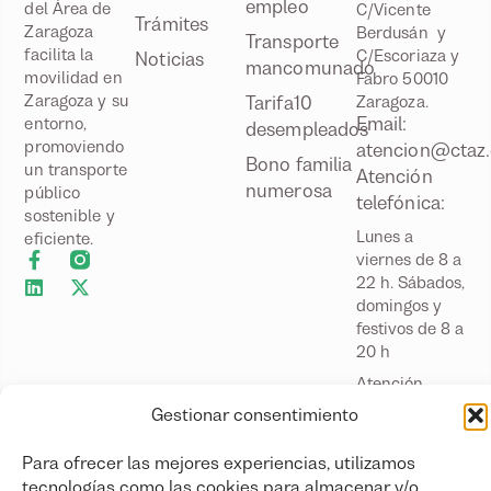
empleo
del Área de
C/Vicente
Trámites
Zaragoza
Berdusán y
Transporte
facilita la
C/Escoriaza y
Noticias
mancomunado
movilidad en
Fabro 50010
Zaragoza y su
Tarifa10
Zaragoza.
Email:
entorno,
desempleados
promoviendo
atencion@ctaz.
Bono familia
un transporte
Atención
numerosa
público
telefónica:
sostenible y
Lunes a
eficiente.
viernes de 8 a
22 h. Sábados,
domingos y
festivos de 8 a
20 h
Atención
presencial:
Gestionar consentimiento
Lunes a
viernes
Para ofrecer las mejores experiencias, utilizamos
laborables de
tecnologías como las cookies para almacenar y/o