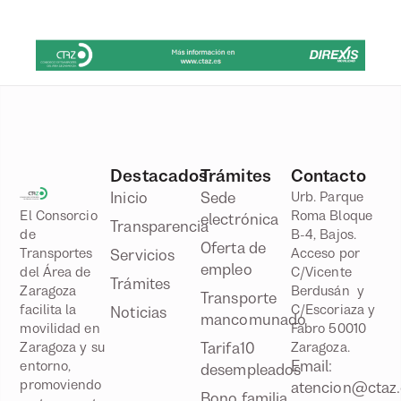
Destacados
Trámites
Contacto
Inicio
Sede
Urb. Parque
El Consorcio
Roma Bloque
electrónica
Transparencia
de
B-4, Bajos.
Oferta de
Transportes
Acceso por
Servicios
empleo
del Área de
C/Vicente
Trámites
Zaragoza
Berdusán y
Transporte
facilita la
C/Escoriaza y
Noticias
mancomunado
movilidad en
Fabro 50010
Zaragoza y su
Tarifa10
Zaragoza.
Email:
entorno,
desempleados
promoviendo
atencion@ctaz.
Bono familia