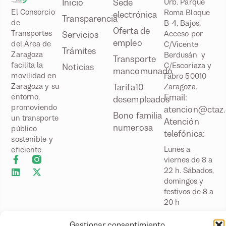
Inicio
Sede
Urb. Parque
El Consorcio
Roma Bloque
electrónica
Transparencia
de
B-4, Bajos.
Oferta de
Transportes
Acceso por
Servicios
empleo
del Área de
C/Vicente
Trámites
Zaragoza
Berdusán y
Transporte
facilita la
C/Escoriaza y
Noticias
mancomunado
movilidad en
Fabro 50010
Zaragoza y su
Tarifa10
Zaragoza.
Email:
entorno,
desempleados
promoviendo
atencion@ctaz.
Bono familia
un transporte
Atención
numerosa
público
telefónica:
sostenible y
Lunes a
eficiente.
viernes de 8 a
22 h. Sábados,
domingos y
festivos de 8 a
20 h
Atención
Gestionar consentimiento