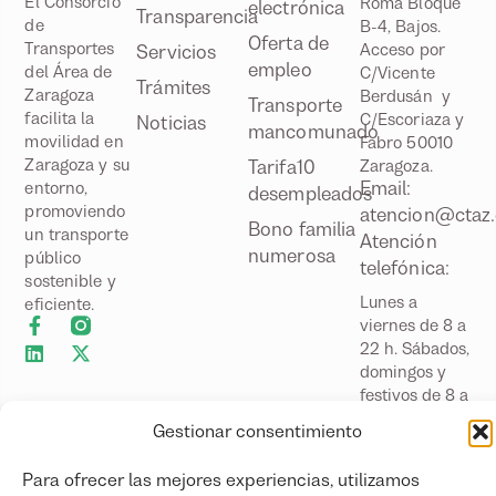
El Consorcio
Roma Bloque
electrónica
Transparencia
de
B-4, Bajos.
Oferta de
Transportes
Acceso por
Servicios
empleo
del Área de
C/Vicente
Trámites
Zaragoza
Berdusán y
Transporte
facilita la
C/Escoriaza y
Noticias
mancomunado
movilidad en
Fabro 50010
Zaragoza y su
Tarifa10
Zaragoza.
Email:
entorno,
desempleados
promoviendo
atencion@ctaz.
Bono familia
un transporte
Atención
numerosa
público
telefónica:
sostenible y
Lunes a
eficiente.
viernes de 8 a
22 h. Sábados,
domingos y
festivos de 8 a
20 h
Gestionar consentimiento
Atención
presencial:
Para ofrecer las mejores experiencias, utilizamos