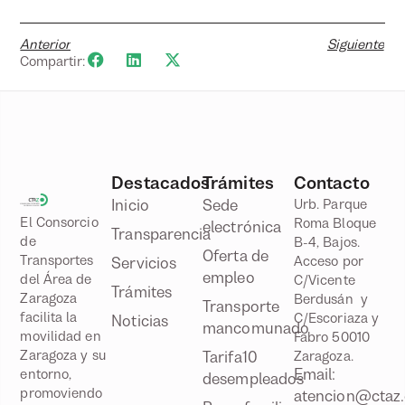
Anterior
Siguiente
Compartir:
Destacados
Trámites
Contacto
Inicio
Sede
Urb. Parque
El Consorcio
Roma Bloque
electrónica
Transparencia
de
B-4, Bajos.
Oferta de
Transportes
Acceso por
Servicios
empleo
del Área de
C/Vicente
Trámites
Zaragoza
Berdusán y
Transporte
facilita la
C/Escoriaza y
Noticias
mancomunado
movilidad en
Fabro 50010
Zaragoza y su
Tarifa10
Zaragoza.
Email:
entorno,
desempleados
promoviendo
atencion@ctaz.