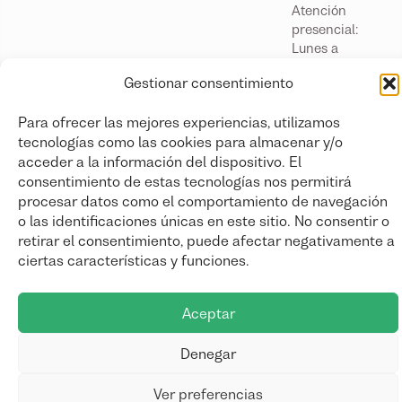
Atención
presencial:
Lunes a
viernes
Gestionar consentimiento
laborables de
9 a 14 h
Para ofrecer las mejores experiencias, utilizamos
Más
tecnologías como las cookies para almacenar y/o
información
acceder a la información del dispositivo. El
consentimiento de estas tecnologías nos permitirá
procesar datos como el comportamiento de navegación
o las identificaciones únicas en este sitio. No consentir o
retirar el consentimiento, puede afectar negativamente a
ciertas características y funciones.
© Consorcio de Transportes del Área de Zaragoza.
Política de privacidad
Aviso Legal
Política de cookies
Aceptar
Denegar
Ver preferencias