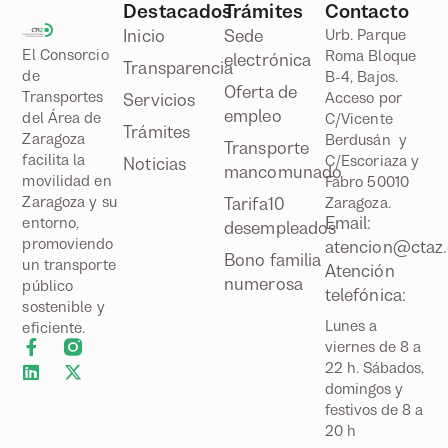
Destacados
Trámites
Contacto
Inicio
Sede
Urb. Parque
El Consorcio
Roma Bloque
electrónica
Transparencia
de
B-4, Bajos.
Oferta de
Transportes
Acceso por
Servicios
empleo
del Área de
C/Vicente
Trámites
Zaragoza
Berdusán y
Transporte
facilita la
C/Escoriaza y
Noticias
mancomunado
movilidad en
Fabro 50010
Zaragoza y su
Tarifa10
Zaragoza.
Email:
entorno,
desempleados
promoviendo
atencion@ctaz.
Bono familia
un transporte
Atención
numerosa
público
telefónica:
sostenible y
Lunes a
eficiente.
viernes de 8 a
22 h. Sábados,
domingos y
festivos de 8 a
20 h